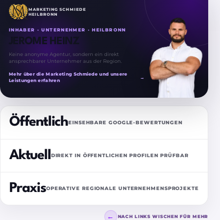
MARKETING SCHMIEDE
HEILBRONN
INHABER · UNTERNEHMER · HEILBRONN
JEROME HEINZ
Keine anonyme Agentur, sondern ein direkt
ansprechbarer Unternehmer aus der Region.
Mehr über die Marketing Schmiede und unsere
→
Leistungen erfahren
Öffentlich
EINSEHBARE GOOGLE-BEWERTUNGEN
Aktuell
DIREKT IN ÖFFENTLICHEN PROFILEN PRÜFBAR
Praxis
OPERATIVE REGIONALE UNTERNEHMENSPROJEKTE
←
NACH LINKS WISCHEN FÜR MEHR