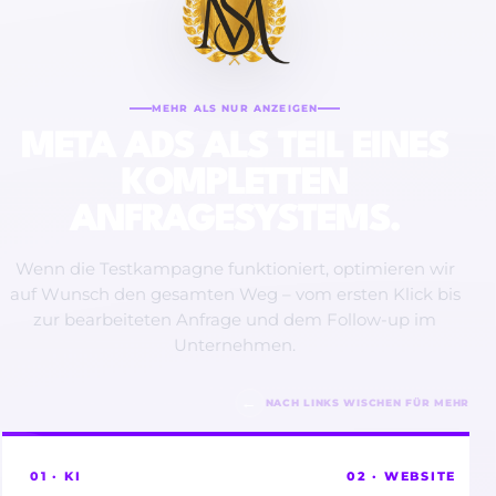
MEHR ALS NUR ANZEIGEN
META ADS ALS TEIL EINES
KOMPLETTEN
ANFRAGESYSTEMS.
Wenn die Testkampagne funktioniert, optimieren wir
auf Wunsch den gesamten Weg – vom ersten Klick bis
zur bearbeiteten Anfrage und dem Follow-up im
Unternehmen.
←
NACH LINKS WISCHEN FÜR MEHR
01 · KI
02 · WEBSITE