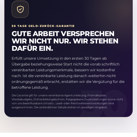
30 TAGE GELD-ZURÜCK-GARANTIE
GUTE ARBEIT VERSPRECHEN
WIR NICHT NUR. WIR STEHEN
DAFÜR EIN.
Erfüllt unsere Umsetzung in den ersten 30 Tagen ab
Übergabe beziehungsweise Start nicht die vorab schriftlich
vereinbarten Leistungsmerkmale, bessern wir kostenfrei
nach. Ist die vereinbarte Leistung danach weiterhin nicht
ordnungsgemäß erbracht, erstatten wir die Vergütung für die
betroffene Leistung.
Die Garantie gilt für unsere vereinbarte Agenturleistung. Fremdkosten,
Werbebudgets, Drittanbietergebühren, freigegebene Zusatzleistungen sowie nicht
von uns beeinflussbare Umsatz-, Lead- oder Reichweitenentwicklungen sind
ausgenommen. Die verbindlichen Details stehen im jeweiligen Angebot.