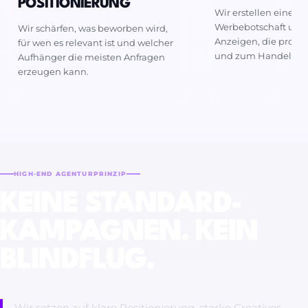
POSITIONIERUNG
Wir erstellen eine kl
Werbebotschaft und
Wir schärfen, was beworben wird,
Anzeigen, die profes
für wen es relevant ist und welcher
und zum Handeln mo
Aufhänger die meisten Anfragen
erzeugen kann.
HIGH-END AGENTURPRINZIP
KEINE STANDARD-
KAMPAGNEN. KEIN
BLINDFLUG.
Wir setzen auf klare Positionierung, starke Creatives