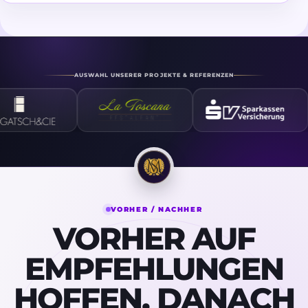
AUSWAHL UNSERER PROJEKTE & REFERENZEN
VORHER / NACHHER
VORHER AUF
EMPFEHLUNGEN
HOFFEN. DANACH