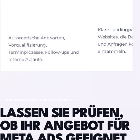
KI-
VERKAUFS
AUTOMATISIERUN
WEBSITES
GEN
Klare Landingpage
Websites, die Besu
Automatische Antworten,
und Anfragen kons
Vorqualifizierung,
einsammeln.
Terminprozesse, Follow-ups und
interne Abläufe.
ANFRAGEN STATT NUR REICHWEITE
LASSEN SIE PRÜFEN,
OB IHR ANGEBOT FÜR
META ADS GEEIGNET