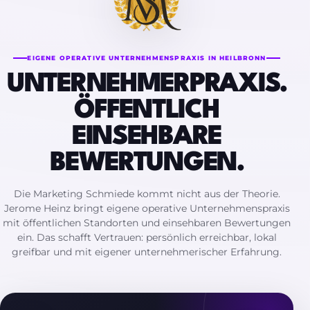
EIGENE OPERATIVE UNTERNEHMENSPRAXIS IN HEILBRONN
UNTERNEHMERPRAXIS.
ÖFFENTLICH
EINSEHBARE
BEWERTUNGEN.
Die Marketing Schmiede kommt nicht aus der Theorie.
Jerome Heinz bringt eigene operative Unternehmenspraxis
mit öffentlichen Standorten und einsehbaren Bewertungen
ein. Das schafft Vertrauen: persönlich erreichbar, lokal
greifbar und mit eigener unternehmerischer Erfahrung.