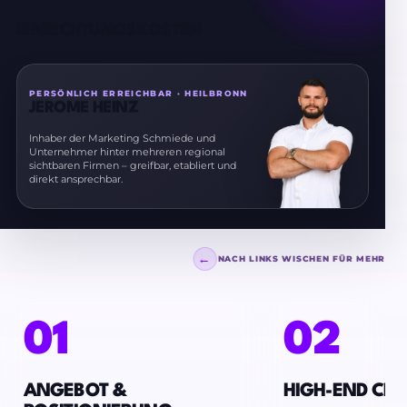
EINRICHTUNGSKOSTEN
PERSÖNLICH ERREICHBAR · HEILBRONN
JEROME HEINZ
Inhaber der Marketing Schmiede und
Unternehmer hinter mehreren regional
sichtbaren Firmen – greifbar, etabliert und
direkt ansprechbar.
←
NACH LINKS WISCHEN FÜR MEHR
01
02
ANGEBOT &
HIGH-END CRE