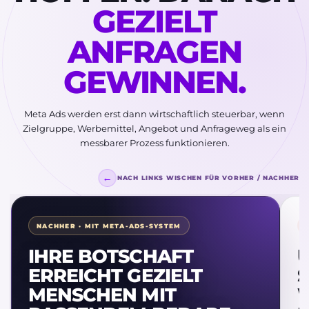
GEZIELT
ANFRAGEN
GEWINNEN.
Meta Ads werden erst dann wirtschaftlich steuerbar, wenn
Zielgruppe, Werbemittel, Angebot und Anfrageweg als ein
messbarer Prozess funktionieren.
←
NACH LINKS WISCHEN FÜR VORHER / NACHHER
NACHHER · MIT META-ADS-SYSTEM
IHRE BOTSCHAFT
U
ERREICHT GEZIELT
I
MENSCHEN MIT
E