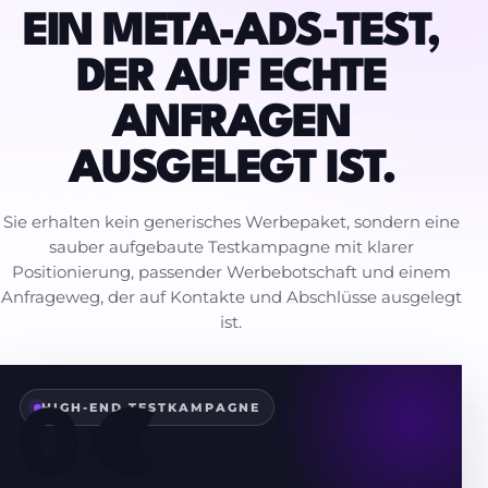
EIN META-ADS-TEST,
DER AUF ECHTE
ANFRAGEN
AUSGELEGT IST.
Sie erhalten kein generisches Werbepaket, sondern eine
sauber aufgebaute Testkampagne mit klarer
Positionierung, passender Werbebotschaft und einem
Anfrageweg, der auf Kontakte und Abschlüsse ausgelegt
ist.
HIGH-END TESTKAMPAGNE
0 €