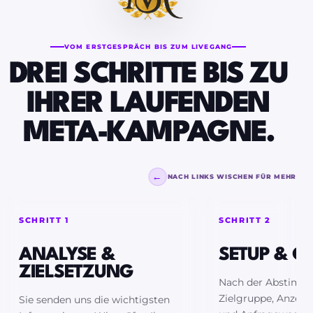
VOM ERSTGESPRÄCH BIS ZUM LIVEGANG
DREI SCHRITTE BIS ZU
IHRER LAUFENDEN
META-KAMPAGNE.
←
NACH LINKS WISCHEN FÜR MEHR
SCHRITT 1
SCHRITT 2
ANALYSE &
SETUP & C
ZIELSETZUNG
Nach der Abstimm
Zielgruppe, Anzeig
Sie senden uns die wichtigsten