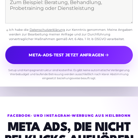
Ich habe die
Datenschutzerklärung
zur Kenntnis genommen. Meine Angaben
werden zur Bearbeitung meiner Anfrage und zur Durchführung
vorvertraglicher Maßnahmen gemäß Art. 6 Abs. 1 lit. b DSGVO verarbeitet.
META-ADS-TEST JETZT ANFRAGEN
Setup und Kampagnenstruktur sind kostenfrei. Es gibt keine automatische Verlängerung.
Werbebudget und laufende Betreuung werden ausschließlich nach klarer Abstimmung
eingesetzt beziehungsweise beauftragt.
FACEBOOK- UND INSTAGRAM-WERBUNG AUS HEILBRONN
META ADS, DIE NICHT