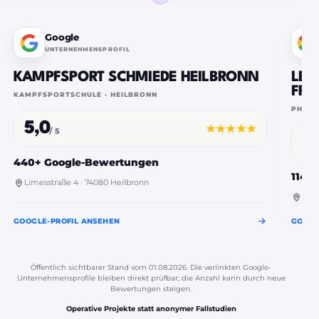
Google
UNTERNEHMENSPROFIL
KAMPFSPORT SCHMIEDE HEILBRONN
LEI
FRI
KAMPFSPORTSCHULE · HEILBRONN
PHYSI
5,0
★★★★★
/ 5
5,
440+ Google-Bewertungen
114 
Limesstraße 4 · 74080 Heilbronn
Haup
GOOGLE-PROFIL ANSEHEN
GOOGL
Öffentlich sichtbarer Stand vom 01.08.2026. Die verlinkten Google-
Unternehmensprofile bleiben direkt prüfbar; die Anzahl kann durch neue
Bewertungen steigen.
Operative Projekte statt anonymer Fallstudien