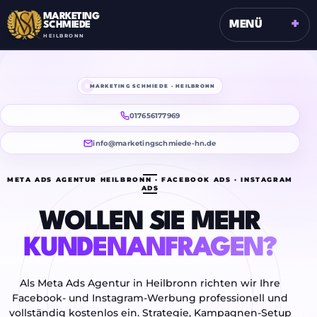
MARKETING
+
MENÜ
SCHMIEDE
HEILBRONN
MARKETING SCHMIEDE · HEILBRONN
017656177969
info@marketingschmiede-hn.de
META ADS AGENTUR HEILBRONN · FACEBOOK ADS · INSTAGRAM
ADS
WOLLEN SIE MEHR
KUNDENANFRAGEN?
Als Meta Ads Agentur in Heilbronn richten wir Ihre
Facebook- und Instagram-Werbung professionell und
vollständig kostenlos ein. Strategie, Kampagnen-Setup