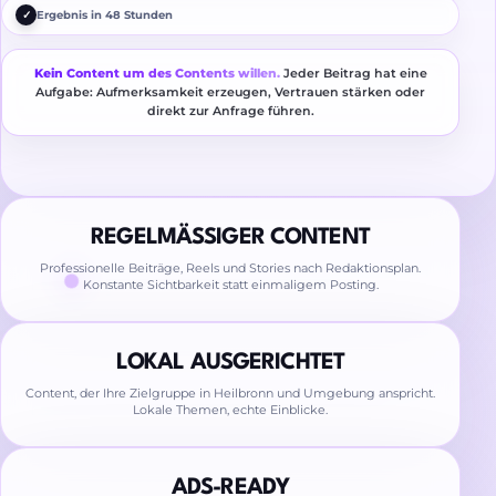
✓
Ergebnis in 48 Stunden
Kein Content um des Contents willen.
Jeder Beitrag hat eine
Aufgabe: Aufmerksamkeit erzeugen, Vertrauen stärken oder
direkt zur Anfrage führen.
REGELMÄSSIGER CONTENT
Professionelle Beiträge, Reels und Stories nach Redaktionsplan.
Konstante Sichtbarkeit statt einmaligem Posting.
LOKAL AUSGERICHTET
Content, der Ihre Zielgruppe in Heilbronn und Umgebung anspricht.
Lokale Themen, echte Einblicke.
ADS-READY