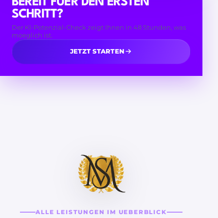
BEREIT FUER DEN ERSTEN
SCHRITT?
Der KI-Potenzial-Check zeigt Ihnen in 48 Stunden, was
moeglich ist.
JETZT STARTEN
ALLE LEISTUNGEN IM UEBERBLICK