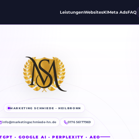
Leistungen
Websites
KI
Meta Ads
FAQ
MARKETING SCHMIEDE · HEILBRONN
info@marketingschmiede-hn.de
0176 56177969
TGPT · GOOGLE AI · PERPLEXITY · AEO