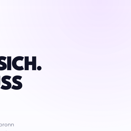
SICH.
USS
lbronn