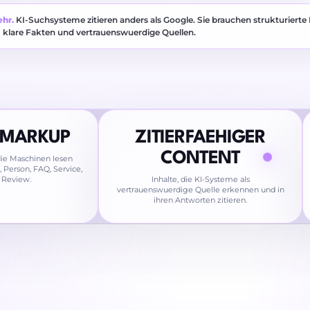
ehr.
KI-Suchsysteme zitieren anders als Google. Sie brauchen strukturierte
klare Fakten und vertrauenswuerdige Quellen.
-MARKUP
ZITIERFAEHIGER
CONTENT
 die Maschinen lesen
 Person, FAQ, Service,
 Review.
Inhalte, die KI-Systeme als
vertrauenswuerdige Quelle erkennen und in
ihren Antworten zitieren.