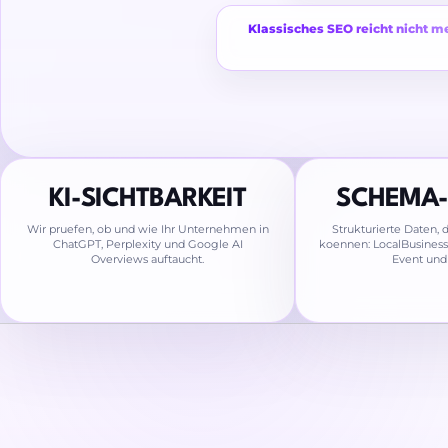
Klassisches SEO reicht nicht m
KI-SICHTBARKEIT
SCHEMA
Wir pruefen, ob und wie Ihr Unternehmen in
Strukturierte Daten,
ChatGPT, Perplexity und Google AI
koennen: LocalBusiness,
Overviews auftaucht.
Event und