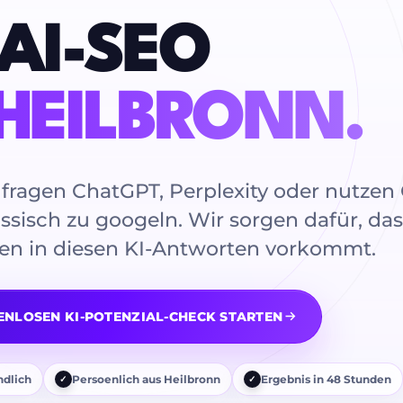
AI-SEO
HEILBRONN.
agen ChatGPT, Perplexity oder nutzen 
ssisch zu googeln. Wir sorgen dafür, das
n in diesen KI-Antworten vorkommt.
ENLOSEN KI-POTENZIAL-CHECK STARTEN
ndlich
Persoenlich aus Heilbronn
Ergebnis in 48 Stunden
✓
✓