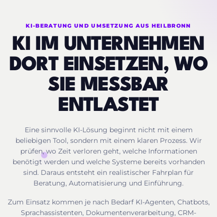
KI-BERATUNG UND UMSETZUNG AUS HEILBRONN
KI IM UNTERNEHMEN
DORT EINSETZEN, WO
SIE MESSBAR
ENTLASTET
Eine sinnvolle KI-Lösung beginnt nicht mit einem
beliebigen Tool, sondern mit einem klaren Prozess. Wir
prüfen, wo Zeit verloren geht, welche Informationen
benötigt werden und welche Systeme bereits vorhanden
sind. Daraus entsteht ein realistischer Fahrplan für
Beratung, Automatisierung und Einführung.
Zum Einsatz kommen je nach Bedarf KI-Agenten, Chatbots,
Sprachassistenten, Dokumentenverarbeitung, CRM-