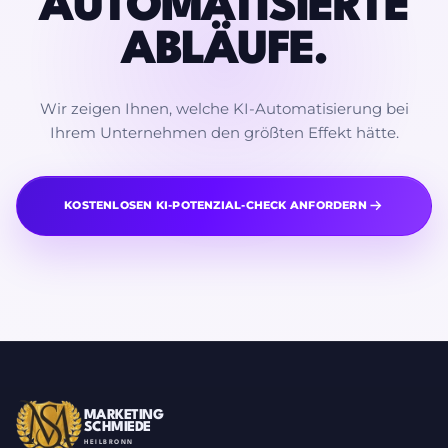
AUTOMATISIERTE
ABLÄUFE.
Wir zeigen Ihnen, welche KI-Automatisierung bei
Ihrem Unternehmen den größten Effekt hätte.
KOSTENLOSEN KI-POTENZIAL-CHECK ANFORDERN
MARKETING
SCHMIEDE
HEILBRONN