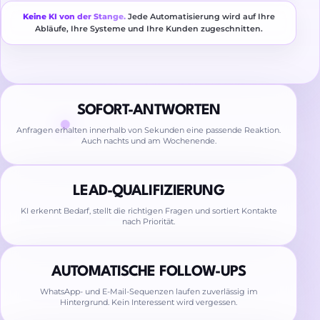
Keine KI von der Stange.
Jede Automatisierung wird auf Ihre
Abläufe, Ihre Systeme und Ihre Kunden zugeschnitten.
SOFORT-ANTWORTEN
Anfragen erhalten innerhalb von Sekunden eine passende Reaktion.
Auch nachts und am Wochenende.
LEAD-QUALIFIZIERUNG
KI erkennt Bedarf, stellt die richtigen Fragen und sortiert Kontakte
nach Priorität.
AUTOMATISCHE FOLLOW-UPS
WhatsApp- und E-Mail-Sequenzen laufen zuverlässig im
Hintergrund. Kein Interessent wird vergessen.