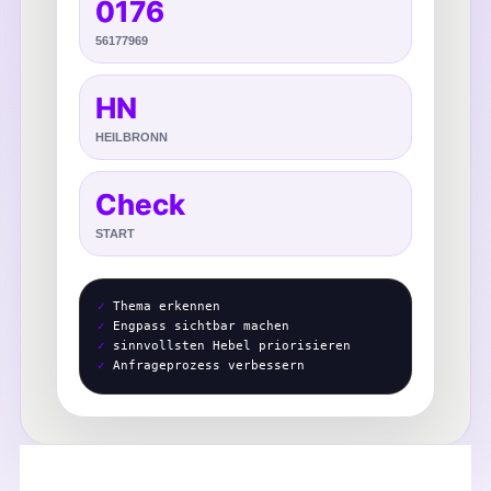
0176
56177969
HN
HEILBRONN
Check
START
✓
Thema erkennen
✓
Engpass sichtbar machen
✓
sinnvollsten Hebel priorisieren
✓
Anfrageprozess verbessern