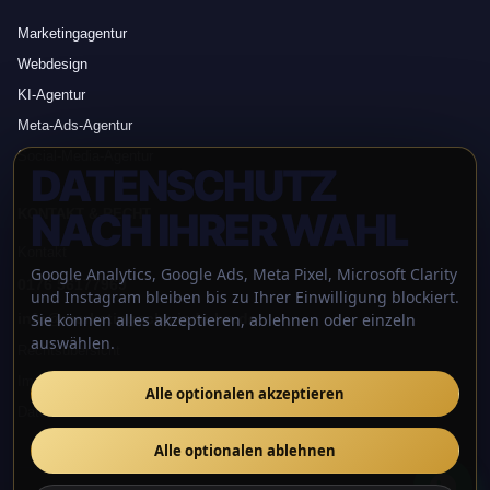
Marketingagentur
Webdesign
KI-Agentur
Meta-Ads-Agentur
Social-Media-Agentur
DATENSCHUTZ
NACH IHRER WAHL
KONTAKT & RECHT
Kontakt
Google Analytics, Google Ads, Meta Pixel, Microsoft Clarity
0176 56177969
und Instagram bleiben bis zu Ihrer Einwilligung blockiert.
info@marketingschmiede-hn.de
Sie können alles akzeptieren, ablehnen oder einzeln
auswählen.
Rechtsübersicht
Impressum
Alle optionalen akzeptieren
Datenschutz
Alle optionalen ablehnen