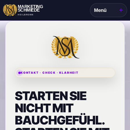
MARKETING
+
SCHMIEDE
Menü
HEILBRONN
KONTAKT · CHECK · KLARHEIT
STARTEN SIE
NICHT MIT
BAUCHGEFÜHL.