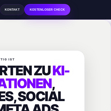
Q
KONTAKT
KOSTENLOSER CHECK
TIG IST
RTEN ZU
KI-
ATIONEN
,
S, SOCIAL
 META ADS