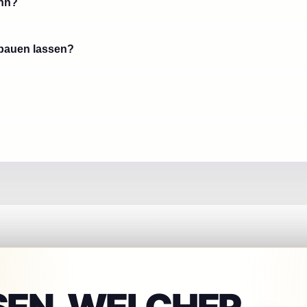
onn?
 bauen lassen?