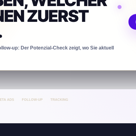
SEN, WELCHER
HNEN ZUERST
.
llow-up: Der Potenzial-Check zeigt, wo Sie aktuell
ETA ADS
FOLLOW-UP
TRACKING