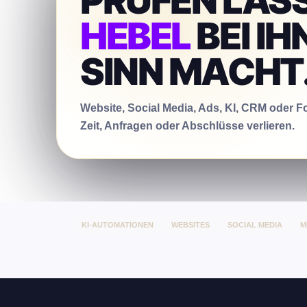
PRÜFEN LAS
HEBEL
BEI I
SINN MACHT
Website, Social Media, Ads, KI, CRM oder Fo
Zeit, Anfragen oder Abschlüsse verlieren.
KI-AUTOMATIONEN
WEBSITES
SOCIAL MEDIA
M