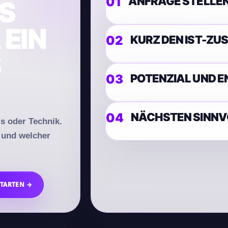
ANFRAGE STELLEN
S
EIN
KURZ DEN IST-ZU
S
POTENZIAL UND E
NÄCHSTEN SINNV
ls oder Technik.
t und welcher
STARTEN →