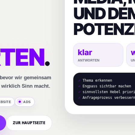
UND DE
POTENZ
TEN
.
klar
ANTWORTEN
UN
, bevor wir gemeinsam
✓
Thema erkennen
 wirklich Sinn macht.
✓
Engpass sichtbar machen
✓
sinnvollsten Hebel priori
✓
Anfrageprozess verbesser
BSITE
ADS
ZUR HAUPTSEITE