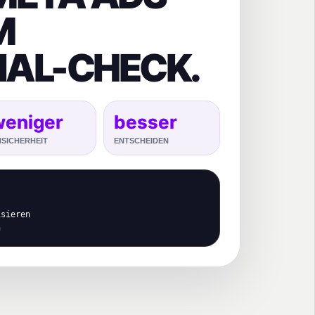
M
IAL-CHECK.
weniger
besser
SICHERHEIT
ENTSCHEIDEN
sieren
n