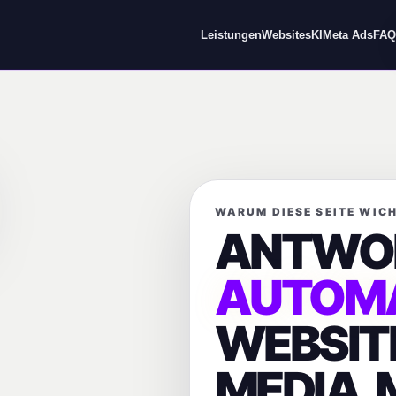
Leistungen
Websites
KI
Meta Ads
FA
WARUM DIESE SEITE WICH
ANTWO
AUTOM
WEBSITE
MEDIA,