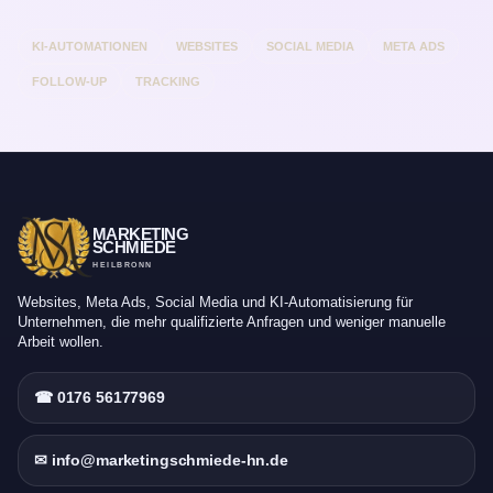
KI-AUTOMATIONEN
WEBSITES
SOCIAL MEDIA
META ADS
FOLLOW-UP
TRACKING
MARKETING
SCHMIEDE
HEILBRONN
Websites, Meta Ads, Social Media und KI-Automatisierung für
Unternehmen, die mehr qualifizierte Anfragen und weniger manuelle
Arbeit wollen.
☎ 0176 56177969
✉ info@marketingschmiede-hn.de