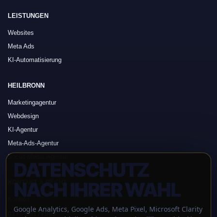
LEISTUNGEN
Websites
Meta Ads
KI-Automatisierung
HEILBRONN
Marketingagentur
Webdesign
KI-Agentur
Meta-Ads-Agentur
Social-Media-Agentur
DATENSCHUTZ
NACH IHRER WAHL
KONTAKT & RECHT
Kontakt
Google Analytics, Google Ads, Meta Pixel, Microsoft Clarity
0176 56177969