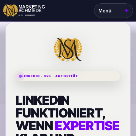
MARKETING
+
SCHMIEDE
Menü
HEILBRONN
LINKEDIN · B2B · AUTORITÄT
LINKEDIN
FUNKTIONIERT,
WENN
EXPERTISE