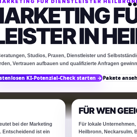
MARKETING FÜR DIENSTLEISTER HEILBRON
ARKETING F
EISTER IN H
eratungen, Studios, Praxen, Dienstleister und Selbstständig
rden, Vertrauen aufbauen und qualifizierte Anfragen gewinn
stenlosen KI-Potenzial-Check starten →
Pakete anse
FÜR WEN GEE
eutet bei der Marketing
Für lokale Unternehmen,
 Entscheidend ist ein
Heilbronn, Neckarsulm, B