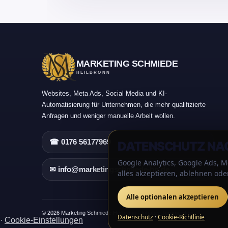
MARKETING SCHMIEDE
HEILBRONN
Websites, Meta Ads, Social Media und KI-
Automatisierung für Unternehmen, die mehr qualifizierte
Anfragen und weniger manuelle Arbeit wollen.
☎ 0176 56177969
DATENSCHUTZ NAC
Google Analytics, Google Ads, Me
✉ info@marketingschmiede-hn.de
alles akzeptieren, ablehnen ode
Alle optionalen akzeptieren
© 2026 Marketing Schmiede Heilbronn · Inhaber Jerome Heinz
Datenschutz
·
Cookie-Richtlinie
·
Cookie-Einstellungen