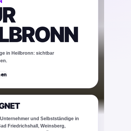
N
ÜR
EILBRONN
e in Heilbronn: sichtbar
en.
hen
IGNET
 Unternehmer und Selbstständige in
ad Friedrichshall, Weinsberg,