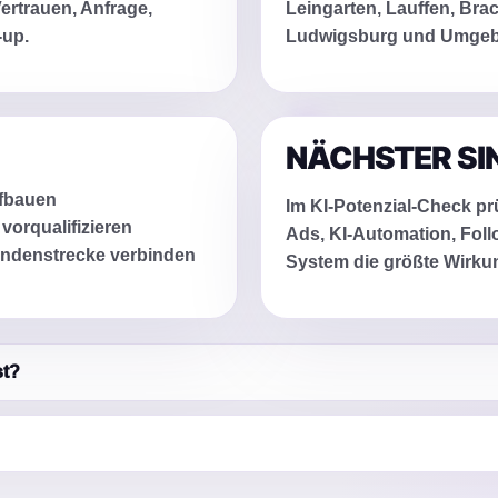
ertrauen, Anfrage,
Leingarten, Lauffen, Bra
-up.
Ludwigsburg und Umge
NÄCHSTER SI
ufbauen
Im KI-Potenzial-Check prü
vorqualifizieren
Ads, KI-Automation, Foll
undenstrecke verbinden
System die größte Wirkun
st?