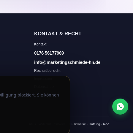
KONTAKT & RECHT
Kontakt
0176 56177969
info@marketingschmiede-hn.de
Rechtsübersicht
Impressum
Datenschutz
illigung blockiert. Sie können
AGB
·
Widerruf
·
Cookies
·
KI-Hinweise
·
Haftung
·
AVV