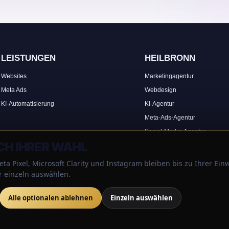
LEISTUNGEN
HEILBRONN
Websites
Marketingagentur
Meta Ads
Webdesign
KI-Automatisierung
KI-Agentur
Meta-Ads-Agentur
Social-Media-Agentur
H IHRER WAHL
ta Pixel, Microsoft Clarity und Instagram bleiben bis zu Ihrer Einw
r einzeln auswählen.
Alle optionalen ablehnen
Einzeln auswählen