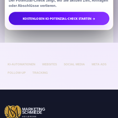
Der Potenzial-Check zeigt, wo Sie aktuell Zeit, Anfragen
oder Abschlüsse verlieren.
KOSTENLOSEN KI-POTENZIAL-CHECK STARTEN →
KI-AUTOMATIONEN
WEBSITES
SOCIAL MEDIA
META ADS
FOLLOW-UP
TRACKING
MARKETING
SCHMIEDE
HEILBRONN