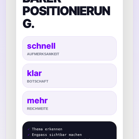
POSITIONIERUN
G.
schnell
AUFMERKSAMKEIT
klar
BOTSCHAFT
mehr
REICHWEITE
✓
Thema erkennen
✓
Engpass sichtbar machen