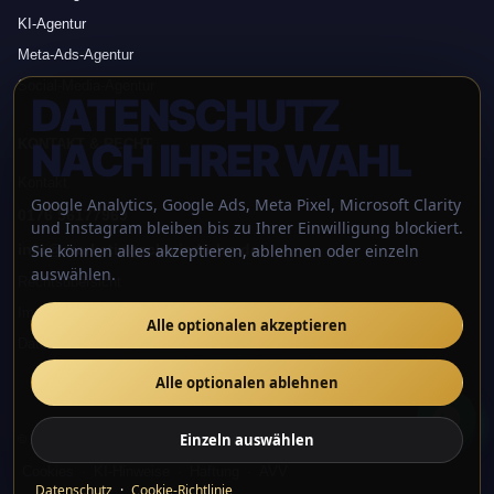
KI-Agentur
Meta-Ads-Agentur
Social-Media-Agentur
DATENSCHUTZ
NACH IHRER WAHL
KONTAKT & RECHT
Kontakt
Google Analytics, Google Ads, Meta Pixel, Microsoft Clarity
0176 56177969
und Instagram bleiben bis zu Ihrer Einwilligung blockiert.
info@marketingschmiede-hn.de
Sie können alles akzeptieren, ablehnen oder einzeln
auswählen.
Rechtsübersicht
Impressum
Alle optionalen akzeptieren
Datenschutz
Alle optionalen ablehnen
Einzeln auswählen
AGB
Widerruf
© 2026 Marketing Schmiede Heilbronn · Inhaber Jerome Heinz
·
·
Cookies
KI-Hinweise
Haftung
AVV
·
·
·
Datenschutz
·
Cookie-Richtlinie