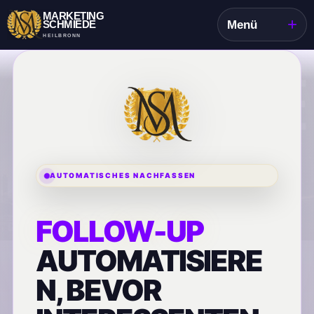
MARKETING
+
SCHMIEDE
Menü
HEILBRONN
AUTOMATISCHES NACHFASSEN
FOLLOW-UP
AUTOMATISIERE
N, BEVOR