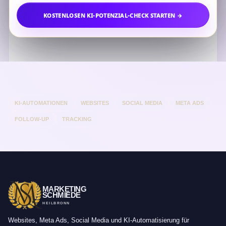
KOSTENLOSEN KI-POTENZIAL-CHECK STARTEN →
KI-AUTOMATIONEN
WEBSITES
SOCIAL MEDIA
META ADS
FOLLOW-UP
TRACKING
MARKETING
SCHMIEDE
HEILBRONN
Websites, Meta Ads, Social Media und KI-Automatisierung für