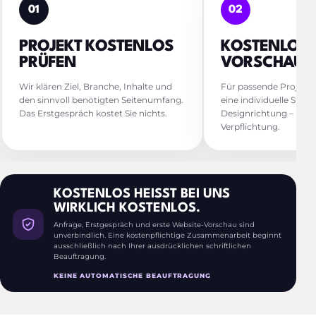
01
02
PROJEKT KOSTENLOS
KOSTENLOS
PRÜFEN
VORSCHAU 
Wir klären Ziel, Branche, Inhalte und
Für passende Projekte
den sinnvoll benötigten Seitenumfang.
eine individuelle Start
Das Erstgespräch kostet Sie nichts.
Designrichtung – kost
Verpflichtung.
KOSTENLOS HEISST BEI UNS W
IRKLICH KOSTENLOS.
Anfrage, Erstgespräch und erste Website-Vorschau sind
unverbindlich. Eine kostenpflichtige Zusammenarbeit beginnt
ausschließlich nach Ihrer ausdrücklichen schriftlichen
Beauftragung.
KEINE AUTOMATISCHE BEAUFTRAGUNG