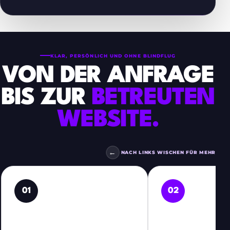
KLAR, PERSÖNLICH UND OHNE BLINDFLUG
VON DER ANFRAGE
BIS ZUR
BETREUTEN
WEBSITE.
←
NACH LINKS WISCHEN FÜR MEHR
01
02
PROJEKT PRÜFEN
VORSCHAU Z