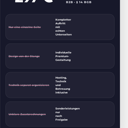
B2B · § 14 BGB
Kompletter
Auftritt
Nur eine einzelne Seite
mit
echten
Unterseiten
Individuelle
Design von der Stange
Premium-
Gestaltung
Hosting,
Technik
Technik separat organisieren
und
Betreuung
inklusive
Sonderleistungen
nur
Unklare Zusatzrechnungen
nach
Freigabe