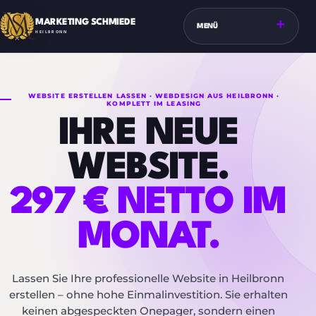
MARKETING SCHMIEDE
+
MENÜ
HEILBRONN
WEBSITE ERSTELLEN LASSEN · WEBDESIGN AUS HEILBRONN ·
KOMPLETT IM LEASING
IHRE NEUE
WEBSITE.
297 € NETTO IM
MONAT.
Lassen Sie Ihre professionelle Website in Heilbronn
erstellen – ohne hohe Einmalinvestition. Sie erhalten
keinen abgespeckten Onepager, sondern einen