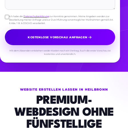
Ich habe die
Datenschutzerklärung
zur Kenntnis genommen. Meine Angaben werden zur
Bearbeitung meiner Anfrage und zur Durchführung vorvertraglicher Maßnahmen gemäß Art.
6 Abs. 1 lit. b DSGVO verarbeitet.
KOSTENLOSE VORSCHAU ANFRAGEN
Mit dem Absenden entstehen weder Kosten noch ein Vertrag. Auch die erste Vorschau ist
kostenlos und unverbindlich.
WEBSITE ERSTELLEN LASSEN IN HEILBRONN
PREMIUM-
WEBDESIGN OHNE
FÜNFSTELLIGE