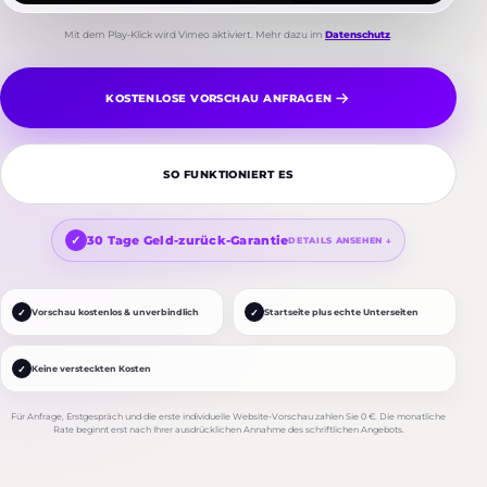
Mit dem Play-Klick wird Vimeo aktiviert. Mehr dazu im
Datenschutz
.
KOSTENLOSE VORSCHAU ANFRAGEN
SO FUNKTIONIERT ES
30 Tage Geld-zurück-Garantie
DETAILS ANSEHEN ↓
✓
✓
Vorschau kostenlos & unverbindlich
Startseite plus echte Unterseiten
✓
Keine versteckten Kosten
Für Anfrage, Erstgespräch und die erste individuelle Website-Vorschau zahlen Sie 0 €. Die monatliche
Rate beginnt erst nach Ihrer ausdrücklichen Annahme des schriftlichen Angebots.