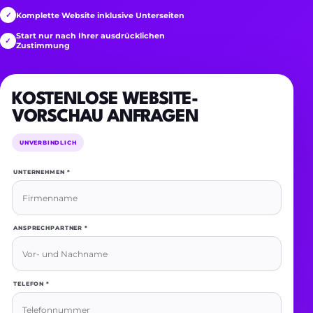
Komplette Website inklusive Unterseiten
✓
Start nur nach Ihrer ausdrücklichen
✓
Zustimmung
KOSTENLOSE WEBSITE-
VORSCHAU ANFRAGEN
UNVERBINDLICH
UNTERNEHMEN *
ANSPRECHPARTNER *
TELEFON *