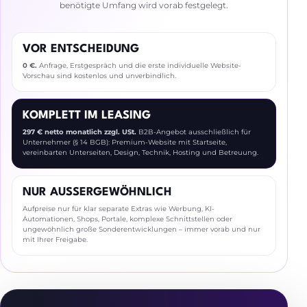
benötigte Umfang wird vorab festgelegt.
VOR ENTSCHEIDUNG
0 €.
Anfrage, Erstgespräch und die erste individuelle Website-
Vorschau sind kostenlos und unverbindlich.
KOMPLETT IM LEASING
297 € netto monatlich zzgl. USt.
B2B-Angebot ausschließlich für
Unternehmer (§ 14 BGB): Premium-Website mit Startseite,
vereinbarten Unterseiten, Design, Technik, Hosting und Betreuung.
NUR AUSSERGEWÖHNLICH
Aufpreise nur für klar separate Extras wie Werbung, KI-
Automationen, Shops, Portale, komplexe Schnittstellen oder
ungewöhnlich große Sonderentwicklungen – immer vorab und nur
mit Ihrer Freigabe.