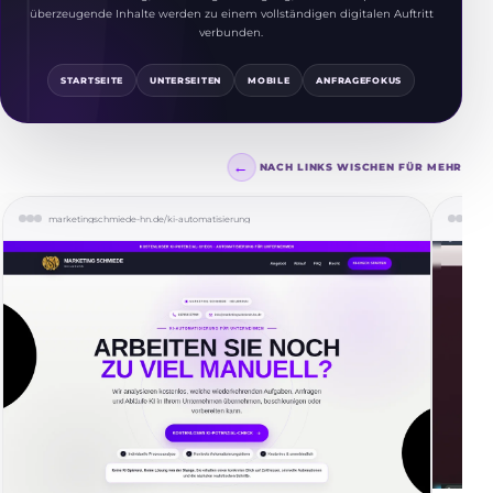
überzeugende Inhalte werden zu einem vollständigen digitalen Auftritt
verbunden.
STARTSEITE
UNTERSEITEN
MOBILE
ANFRAGEFOKUS
←
NACH LINKS WISCHEN FÜR MEHR
marketingschmiede-hn.de/ki-automatisierung
pre