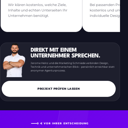
Wir klären kostenlos, welche Ziele,
Bei passenden Projekt
Inhalte und echten Unterseiten Ihr
kostenlos und unverbi
Unternehmen benötigt.
individuelle Designric
DIREKT MIT EINEM
UNTERNEHMER SPRECHEN.
Jerome Heinz und die Marketing Schmiede verbinden Design,
Technik und unternehmerischen Blick – persönlich erreichbar statt
anonymer Agenturprozess.
PROJEKT PRÜFEN LASSEN
0 € VOR IHRER ENTSCHEIDUNG