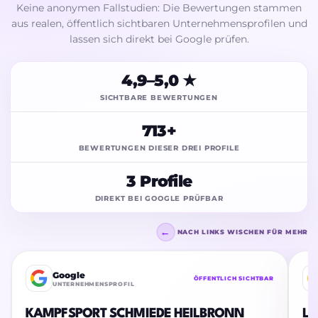
Keine anonymen Fallstudien: Die Bewertungen stammen
aus realen, öffentlich sichtbaren Unternehmensprofilen und
lassen sich direkt bei Google prüfen.
4,9–5,0 ★
SICHTBARE BEWERTUNGEN
713+
BEWERTUNGEN DIESER DREI PROFILE
3 Profile
DIREKT BEI GOOGLE PRÜFBAR
←
NACH LINKS WISCHEN FÜR MEHR
Google
ÖFFENTLICH SICHTBAR
UNTERNEHMENSPROFIL
KAMPFSPORT SCHMIEDE HEILBRONN
LE