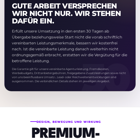
GUTE ARBEIT VERSPRECHEN
WIR NICHT NUR. WIR STEHEN
DAFÜR EIN.
Erfüllt unsere Umsetzung in den ersten 30 Tagen ab
Übergabe beziehungsweise Start nicht die vorab schriftlich
vereinbarten Leistungsmerkmale, bessern wir kostenfrei
nach. Ist die vereinbarte Leistung danach weiterhin nicht
ordnungsgemäß erbracht, erstatten wir die Vergütung für die
betroffene Leistung.
Die Garantie gilt für unsere vereinbarte Agenturleistung. Fremdkosten,
Werbebudgets, Drittanbietergebühren, freigegebene Zusatzleistungen sowie nicht
von uns beeinflussbare Umsatz-, Lead- oder Reichweitenentwicklungen sind
ausgenommen. Die verbindlichen Details stehen im jeweiligen Angebot.
DESIGN, BEWEGUNG UND WIRKUNG
PREMIUM-