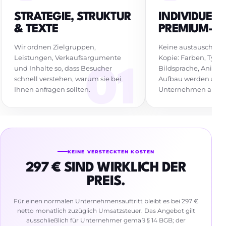
STRATEGIE, STRUKTUR
INDIVIDUELL
& TEXTE
PREMIUM-DE
Wir ordnen Zielgruppen,
Keine austauschbar
Leistungen, Verkaufsargumente
Kopie: Farben, Typog
und Inhalte so, dass Besucher
Bildsprache, Anima
schnell verstehen, warum sie bei
Aufbau werden auf I
Ihnen anfragen sollten.
Unternehmen abge
KEINE VERSTECKTEN KOSTEN
297 € SIND WIRKLICH DER
PREIS.
Für einen normalen Unternehmensauftritt bleibt es bei 297 €
netto monatlich zuzüglich Umsatzsteuer. Das Angebot gilt
ausschließlich für Unternehmer gemäß § 14 BGB; der