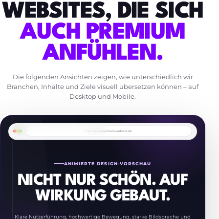
WEBSITES, DIE SICH
AUCH PREMIUM
ANFÜHLEN.
Die folgenden Ansichten zeigen, wie unterschiedlich wir
Branchen, Inhalte und Ziele visuell übersetzen können – auf
Desktop und Mobile.
DREI DESIGNWELTEN · EINE QUALITÄTSSTUFE
ihre-neue-premium-website.de
ANIMIERTE DESIGN-VORSCHAU
NICHT NUR SCHÖN. AUF
WIRKUNG GEBAUT.
Klare Nutzerführung, hochwertige Bewegung, starke Bildsprache und